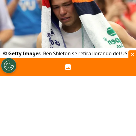
×
©
Getty Images
Ben Shleton se retira llorando del US
Open
Por
Javiera López Godoy
Sigue a Redgol en Google!
El
US Open
perdió a uno de sus favoritos
para llevarse el título este año.
Ben
Shelton
, número 6 del mundo y reciente