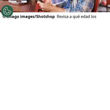
©
imago images/Shotshop
Revisa a qué edad los
hombres y mujeres son "más" atractivos.
Por
Franco Abatte
Sigue a Redgol en Google!
La
atracción física
es algo natural y, a
menudo,
fundamental al iniciar una
relación sentimental
. Es en este contexto,
que se llevó a cabo un estudiodonde se
revela
la edad en la que los hombres y
las
mujeres
alcanzan su mayor nivel de