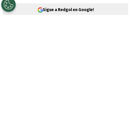
Sigue a Redgol en Google!
La
Polla Chilena de Beneficencia
realizó
este martes un
nuevo sorteo del
Loto
,
correspondiente al Nº 5460,
con un pozo
acumulado que se reparte entre las
diferentes categorías que son parte del
juego de azar.
Recordemos que
los
sorteos
del Loto se
realizan
tres veces a la semana,
los días
domingo, martes y jueves
. Los detalles y
cómo jugar online en la siguiente nota de