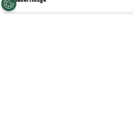
Sigue a Redgol en Google!
El
Car
ne
t de Identidad
es uno de los
documentos más importantes que todo
ciudadano chileno debe tener. Desde
hacer
trámites bancarios hasta viajar dentro
del país
, la cédula de identidad es clave en
la vida diaria.
Si recientemente solicitaste o renovaste tu
carnet,
probablemente te estés
preguntando cómo saber si ya está listo