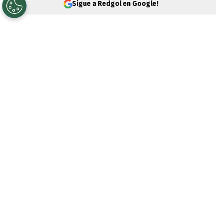
Sigue a Redgol en Google!
El
Instituto de Previsión Social
(IPS) está
realizando un llamado importante para
que los trabajadores mantengan
actualizadas sus cargas familiares
, un
requisito esencial para recibir el
Aporte
Familiar Permanente 2025
, más conocido
como el
Bono Marzo 2025
.
Actualizar esta información es
fundamental para quienes reciben la
Asignación Familiar
, ya que solo los
beneficiarios que tengan sus cargas