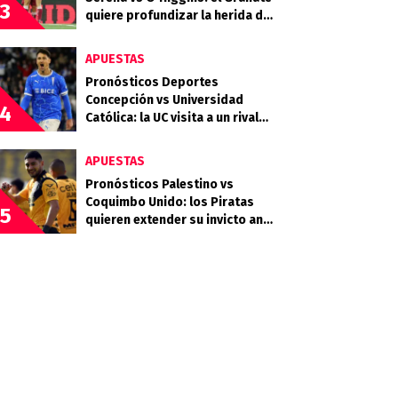
3
quiere profundizar la herida del
Celeste
APUESTAS
Pronósticos Deportes
Concepción vs Universidad
4
Católica: la UC visita a un rival
que llega en racha
APUESTAS
Pronósticos Palestino vs
Coquimbo Unido: los Piratas
5
quieren extender su invicto ante
los Árabes