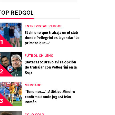
TOP REDGOL
ENTREVISTAS REDGOL
El chileno que trabaja en el club
donde Pellegrini es leyenda: "Lo
1
primero que..."
FÚTBOL CHILENO
¡Batacazo! Bravo avisa opción
de trabajar con Pellegrini en la
2
Roja
MERCADO
"Tenemos...": Atlético Mineiro
confirma donde jugará Iván
3
Román
COLO COLO