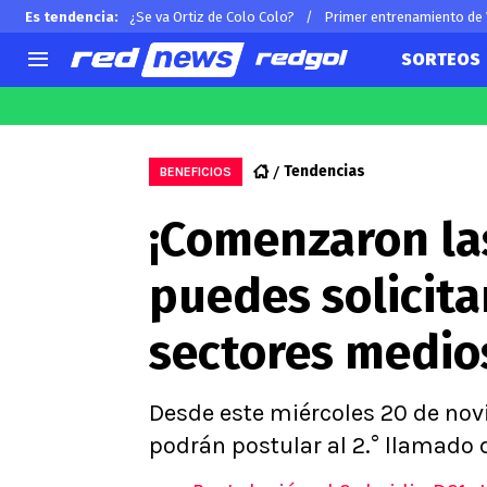
Es tendencia
:
¿Se va Ortiz de Colo Colo?
Primer entrenamiento de
SORTEOS
AGENDA
CHILE
MUNDO
Hoy en TV
Selección Chilena
Arturo 
Tendencias
BENEFICIOS
Colo Colo
Alexis 
¡Comenzaron la
U de Chile
Claudio
U Católica
Ben Br
puedes solicita
Campeonato Nacional
Chileno
Primera B
sectores medio
Segunda División
Copa Chile
Supercopa Chile
Desde este miércoles 20 de nov
Campeonato Femenino
podrán postular al 2.° llamado 