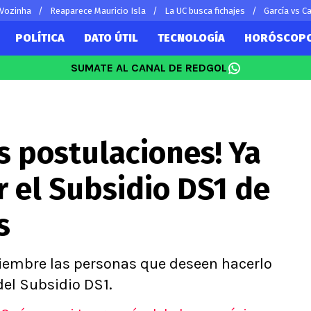
 Vozinha
Reaparece Mauricio Isla
La UC busca fichajes
García vs Ca
POLÍTICA
DATO ÚTIL
TECNOLOGÍA
HORÓSCOP
SUMATE AL CANAL DE REDGOL
SUDAMÉRICA
EUROPA
Vidal
Copa Libertadores
Champions L
Sánchez
Copa Sudamericana
Europa Leag
s postulaciones! Ya
 Bravo
Fútbol Argentino
Ligue 1
ereton
Fútbol Brasileño
Premier Leag
r el Subsidio DS1 de
s por el mundo
Serie A
La Liga
s
Bundesliga
iembre las personas que deseen hacerlo
del Subsidio DS1.