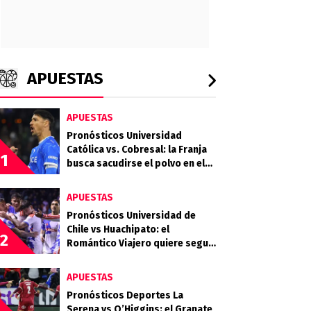
APUESTAS
APUESTAS
Pronósticos Universidad
Católica vs. Cobresal: la Franja
1
busca sacudirse el polvo en el
Claro Arena
APUESTAS
Pronósticos Universidad de
Chile vs Huachipato: el
2
Romántico Viajero quiere seguir
sumando de a tres
APUESTAS
Pronósticos Deportes La
Serena vs O’Higgins: el Granate