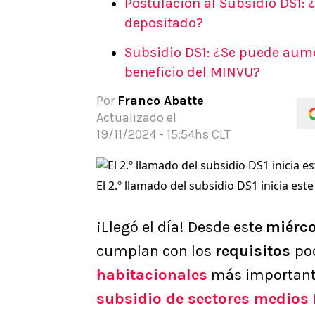
Postulación al Subsidio DS1:
REDSPORT
TIEMPO LIBRE
APUEST
depositado?
Juegos Olimpicos
Actualidad
Noticia
Subsidio DS1: ¿Se puede aume
Panamericanos
Dato Útil
Guías
beneficio del MINVU?
Team Chile
Beneficios
Código
Tenis
Gamer
Pronós
Por
Franco Abatte
Motor
Cine
Apuesta
Actualizado el
NBA
Series
19/11/2024 - 15:54hs CLT
Rugby
Televisión
UFC
Música
El 2.º llamado del subsidio DS1 inicia est
WWE
Freestyle
Boxeo
Red Bull Batalla
¡Llegó el día! Desde este
miérco
Celebrities
cumplan con los
requisitos
po
Apuestas
habitacionales
más importante
subsidio de sectores medios 