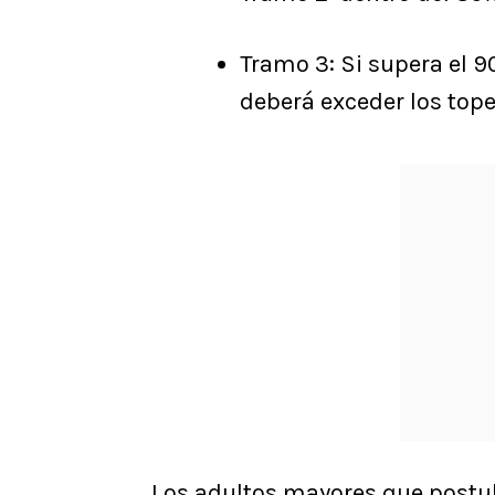
Tramo 3: Si supera el 
deberá exceder los top
Los adultos mayores que postul