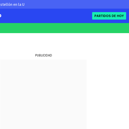
stellón en la U
O
PARTIDOS DE HOY
FIFA
eague
Eliminatorias
ue
PUBLICIDAD
ue