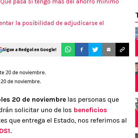
 ¿Qué pasa si tengo más del ahorro mínimo
AS
s
ntar la posibilidad de adjudicarse el
s
ticos
 del día
Sigue a Redgol en Google!
e 20 de noviembre.
les 20 de noviembre
las personas que
drán solicitar uno de los
beneficios
s que entrega el Estado, nos referimos al
DS1.