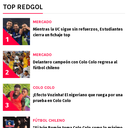
TOP REDGOL
MERCADO
Mientras la UC sigue sin refuerzos, Estudiantes
cierra un fichaje top
1
MERCADO
Delantero campeón con Colo Colo regresa al
fútbol chileno
2
COLO COLO
¡Efecto Vozinha! El nigeriano que ruega por una
prueba en Colo Colo
3
FÚTBOL CHILENO
"Si Iván Román toma Colo Colo como lo máximo,