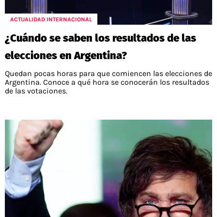
POLÍTICAS DE PRIVACIDAD
CAMPEONATO NACIONAL
POLÍTICA EDITORIAL
RESULTADOS
ACTUALIDAD INTERNACIONAL
PUBLICIDAD / ADS
TABLA DE POSICIONES
¿Cuándo se saben los resultados de las
CONTACTO
APUESTAS
elecciones en Argentina?
AD CHOICES
ENTREVISTAS
Quedan pocas horas para que comiencen las elecciones de
Argentina. Conoce a qué hora se conocerán los resultados
de las votaciones.
Términos y Condiciones
Políticas de Privacidad
Ad Choices
RedGol, al igual que Futbol Sites, es una
compañía perteneciente a Better Collective.
Todos los derechos reservados