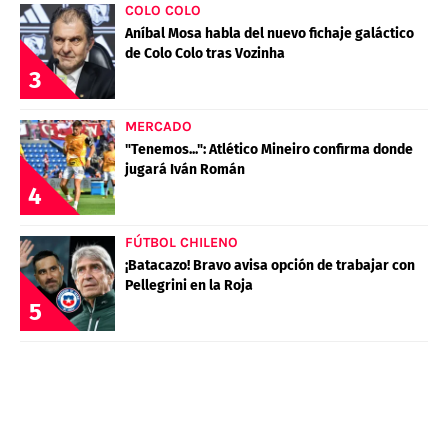
COLO COLO
Aníbal Mosa habla del nuevo fichaje galáctico
de Colo Colo tras Vozinha
3
MERCADO
"Tenemos...": Atlético Mineiro confirma donde
jugará Iván Román
4
FÚTBOL CHILENO
¡Batacazo! Bravo avisa opción de trabajar con
Pellegrini en la Roja
5