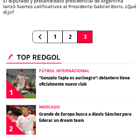
El diputado y precandidato presidencial de Argentina
lanzó fuertes calificativos al Presidente Gabriel Boric. ¿Qué
dijo?
1
2
3
TOP REDGOL
FÚTBOL INTERNACIONAL
"Gonzalo Tapia es aurinegro": delantero tiene
oficialmente nuevo club
1
MERCADO
Grande de Europa busca a Alexis Sánchez para
liderar un dream team
2