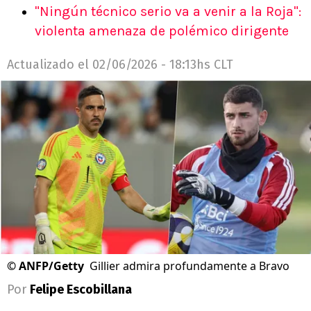
"Ningún técnico serio va a venir a la Roja":
violenta amenaza de polémico dirigente
Actualizado el
02/06/2026 - 18:13hs CLT
©
ANFP/Getty
Gillier admira profundamente a Bravo
Por
Felipe Escobillana