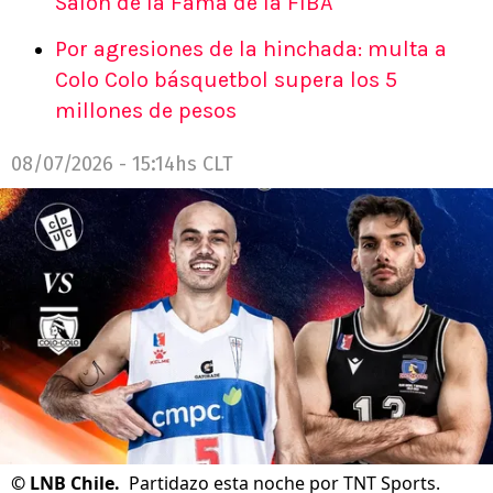
Salón de la Fama de la FIBA
Por agresiones de la hinchada: multa a
Colo Colo básquetbol supera los 5
millones de pesos
08/07/2026 - 15:14hs CLT
©
LNB Chile.
Partidazo esta noche por TNT Sports.