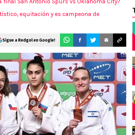
a final San Antonio Spurs vs Oklahoma City?
rtístico, equitación y es campeona de
Sigue a Redgol en Google!