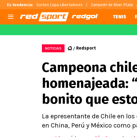
Es tendencia
:
Sorteo Copa Libertadores
Zampedri de River Plate
TENIS
AGENDA
CHILE
MUNDO
Hoy en TV
Selección Chilena
Fútbol 
Redsport
NOTICIAS
Colo Colo
Arturo 
Campeona chile
U de Chile
Alexis 
U Católica
Claudio
homenajeada: 
Campeonato Nacional
Chileno
Primera B
bonito que est
Segunda División
Copa Chile
Supercopa Chile
La epresentante de Chile en lo
Campeonato Femenino
en China, Perú y México como p