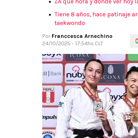
¿A qué hora y dónde ver hoy l
APUESTAS
Tiene 8 años, hace patinaje a
Noticias
taekwondo
Guías
Códigos
Por
Franccesca Arnechino
Pronósticos
24/10/2025 - 17:54hs CLT
Apuesta del día