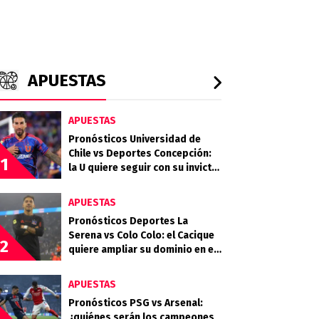
APUESTAS
APUESTAS
Pronósticos Universidad de
Chile vs Deportes Concepción:
1
la U quiere seguir con su invicto
en casa
APUESTAS
Pronósticos Deportes La
Serena vs Colo Colo: el Cacique
2
quiere ampliar su dominio en el
Campeonato Nacional
APUESTAS
Pronósticos PSG vs Arsenal:
¿quiénes serán los campeones