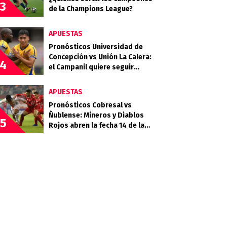
3
de la Champions League?
APUESTAS
Pronósticos Universidad de
Concepción vs Unión La Calera:
4
el Campanil quiere seguir
sumando ante un Cementero
necesitado
APUESTAS
Pronósticos Cobresal vs
Ñublense: Mineros y Diablos
5
Rojos abren la fecha 14 de la
Liga de Primera