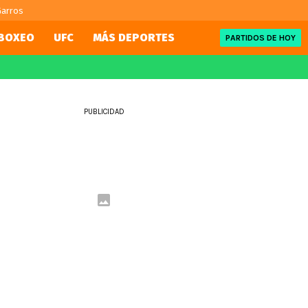
Garros
BOXEO
UFC
MÁS DEPORTES
PARTIDOS DE HOY
FIFA
REDSPORT
eague
Mundial 2026
Team Chile
PUBLICIDAD
ue
Eliminatorias
Tenis
Motor
ue
NBA
UFC
WWE
Boxeo