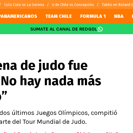
Colo Colo vs La Serena
U de Chile vs Concepción
Tabilo en Roland 
PANAMERICANOS
TEAM CHILE
FORMULA 1
NBA
SUMATE AL CANAL DE REDGOL
SUDAMÉRICA
EUROPA
Internacional
Copa Libertadores
Champions L
Vidal
Copa Sudamericana
Europa Leag
na de judo fue
Sánchez
Fútbol Argentino
Ligue 1
 Bravo
Fútbol Brasileño
Premier Leag
“No hay nada más
s por el mundo
Serie A
La Liga
o”
Bundesliga
s dos últimos Juegos Olímpicos, compitió
arte del Tour Mundial de Judo.