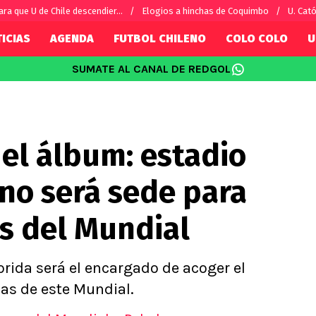
ara que U de Chile descendier...
Elogios a hinchas de Coquimbo
U. Cató
ICIAS
AGENDA
FUTBOL CHILENO
COLO COLO
U
SUMATE AL CANAL DE REDGOL
SUDAMÉRICA
EUROPA
Internacional
Copa Libertadores
Champions L
sorio
Copa Sudamericana
Europa Leag
el álbum: estadio
Sánchez
Fútbol Argentino
Conference 
Palacios
Fútbol Brasileño
Ligue 1
eno será sede para
s por el mundo
Premier Leag
Serie A
s del Mundial
La Liga
Bundesliga
orida será el encargado de acoger el
as de este Mundial.