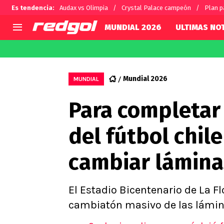
Es tendencia
:
Audax vs Olimpia
Crystal Palace campeón
Plan p
MUNDIAL 2026
ULTIMAS NOT
AGENDA
CHILE
MUNDO
Hoy en TV
Selección Chilena
Fútbol 
Mundial 2026
MUNDIAL
Colo Colo
Darío O
Para completar 
U de Chile
Alexis 
U Católica
Carlos 
del fútbol chil
Campeonato Nacional
Chileno
Primera B
cambiar lámina
Segunda División
Copa Chile
Supercopa Chile
El Estadio Bicentenario de La Fl
Campeonato Femenino
cambiatón masivo de las lámin