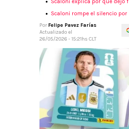
Scaloni explica por qué dejó 
APUESTAS
Scaloni rompe el silencio por 
Noticias
Guías
Por
Felipe Pavez Farías
Códigos
Actualizado el
Pronósticos
26/05/2026 - 15:21hs CLT
Apuesta del día
Apuestas Mundial 2026