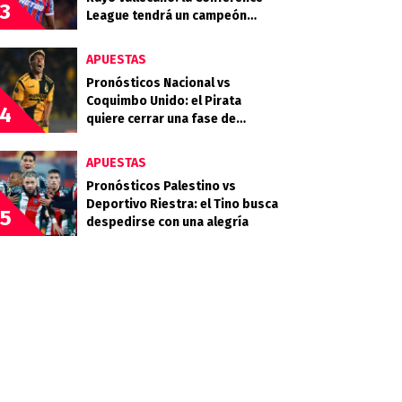
3
League tendrá un campeón
inédito
APUESTAS
Pronósticos Nacional vs
Coquimbo Unido: el Pirata
4
quiere cerrar una fase de
grupos histórica en la
Libertadores
APUESTAS
Pronósticos Palestino vs
Deportivo Riestra: el Tino busca
5
despedirse con una alegría