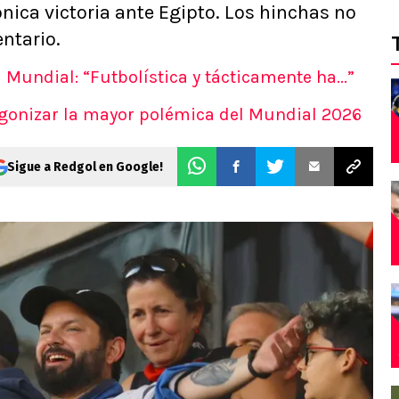
ónica victoria ante Egipto. Los hinchas no
ntario.
l Mundial: “Futbolística y tácticamente ha...”
agonizar la mayor polémica del Mundial 2026
Sigue a Redgol en Google!