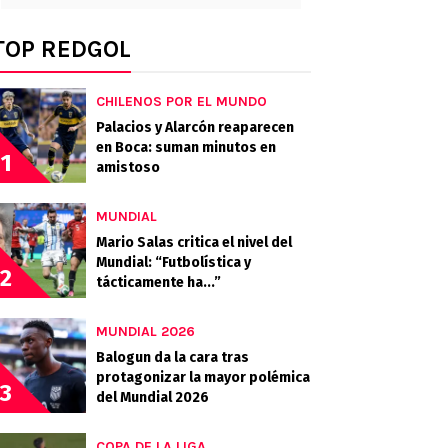
TOP REDGOL
CHILENOS POR EL MUNDO
Palacios y Alarcón reaparecen
en Boca: suman minutos en
1
amistoso
MUNDIAL
Mario Salas critica el nivel del
Mundial: “Futbolística y
2
tácticamente ha...”
MUNDIAL 2026
Balogun da la cara tras
protagonizar la mayor polémica
3
del Mundial 2026
COPA DE LA LIGA