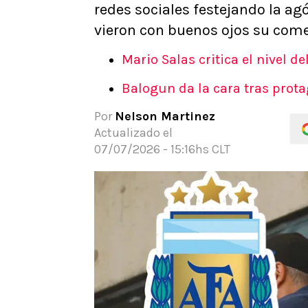
redes sociales festejando la ag
APUESTAS
vieron con buenos ojos su come
Noticias
Guías
Mario Salas critica el nivel de
Códigos
Balogun da la cara tras prot
Pronósticos
Apuesta del día
Por
Nelson Martinez
Apuestas Mundial 2026
Actualizado el
07/07/2026 - 15:16hs CLT