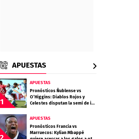
APUESTAS
APUESTAS
Pronósticos Ñublense vs
O’Higgins: Diablos Rojos y
1
Celestes disputan la semi de ida
de la Copa de la Liga
APUESTAS
Pronósticos Francia vs
Marruecos: Kylian Mbappé
2
quiere acercar a los galos a otra