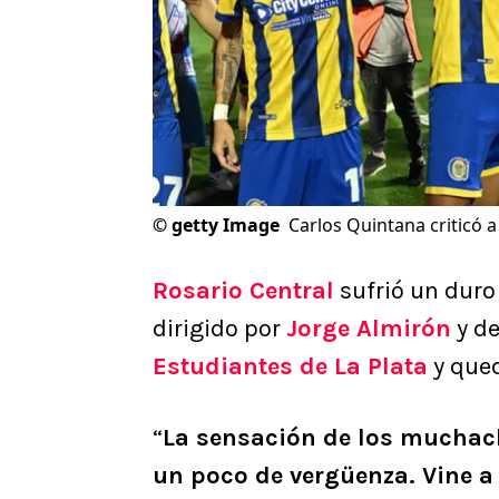
©
getty Image
Carlos Quintana criticó a
Rosario Central
sufrió un duro 
dirigido por
Jorge Almirón
y d
Estudiantes de La Plata
y qued
“
La sensación de los muchach
un poco de vergüenza. Vine a 