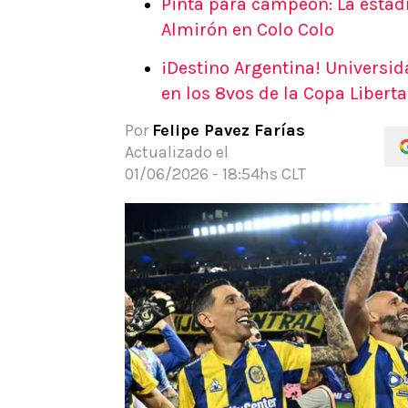
Pinta para campeón: La estadí
APUESTAS
Almirón en Colo Colo
Noticias
¡Destino Argentina! Universid
Guías
en los 8vos de la Copa Libert
Códigos
Pronósticos
Por
Felipe Pavez Farías
Apuesta del día
Actualizado el
Apuestas Mundial 2026
01/06/2026 - 18:54hs CLT