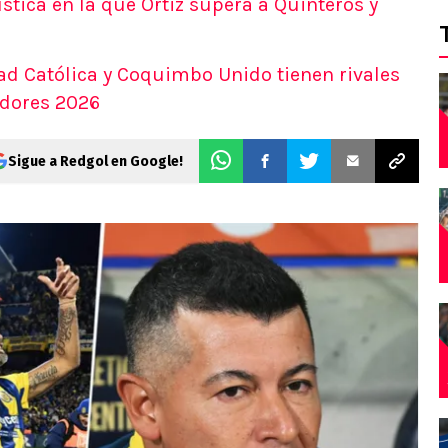
stica en la que Ortiz supera a Quinteros y
ad Católica y Coquimbo Unido tienen rivales
adores 2026
Sigue a Redgol en Google!