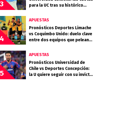
3
para la UC tras su histórico
triunfo en La Bombonera
APUESTAS
Pronósticos Deportes Limache
vs Coquimbo Unido: duelo clave
4
entre dos equipos que pelean
arriba
APUESTAS
Pronósticos Universidad de
Chile vs Deportes Concepción:
5
la U quiere seguir con su invicto
en casa