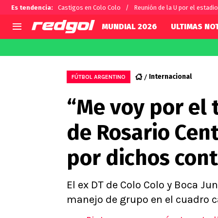
Es tendencia
:
Castigos en Colo Colo
Reunión de la U por el estadio
MUNDIAL 2026
ULTIMAS NOT
AGENDA
CHILE
MUNDO
Hoy en TV
Selección Chilena
Fútbol 
Internacional
FÚTBOL ARGENTINO
Colo Colo
Darío O
“Me voy por el 
U de Chile
Alexis 
U Católica
Carlos 
de Rosario Cent
Campeonato Nacional
Chileno
Primera B
por dichos cont
Segunda División
Copa Chile
Supercopa Chile
El ex DT de Colo Colo y Boca Jun
Campeonato Femenino
manejo de grupo en el cuadro c