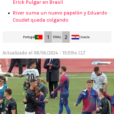
Erick Pulgar en Brasil
River suma un nuevo papelón y Eduardo
Coudet queda colgando
1
2
FINAL
Portugal
Croacia
Actualizado el
08/06/2024 - 15:51hs CLT