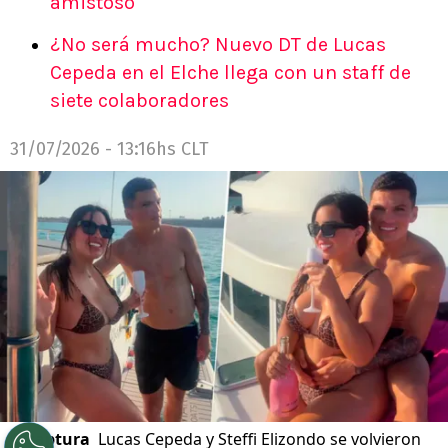
amistoso
¿No será mucho? Nuevo DT de Lucas
Cepeda en el Elche llega con un staff de
siete colaboradores
31/07/2026 - 13:16hs CLT
©
captura
Lucas Cepeda y Steffi Elizondo se volvieron