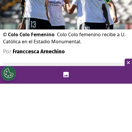
©
Colo Colo Femenino
Colo Colo femenino recibe a U.
Católica en el Estadio Monumental.
Por
Franccesca Arnechino
×
Sigue a Redgol en Google!
Colo Colo
y
Universidad Católica
animarán este fin de semana uno de los
duelos más atractivos de la
fecha 15 de la
Liga Femenina
. Las albas recibirán a las