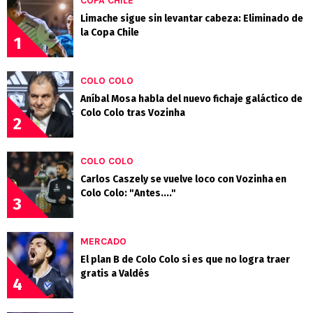
COPA CHILE
Limache sigue sin levantar cabeza: Eliminado de
la Copa Chile
1
COLO COLO
Aníbal Mosa habla del nuevo fichaje galáctico de
Colo Colo tras Vozinha
2
COLO COLO
Carlos Caszely se vuelve loco con Vozinha en
Colo Colo: "Antes...."
3
MERCADO
El plan B de Colo Colo si es que no logra traer
gratis a Valdés
4