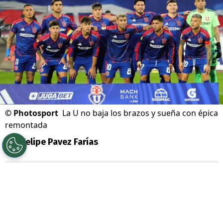
©
Photosport
La U no baja los brazos y sueña con épica
remontada
Por
Felipe Pavez Farías
Sigue a Redgol en Google!
Universidad de Chile
renueva las energías