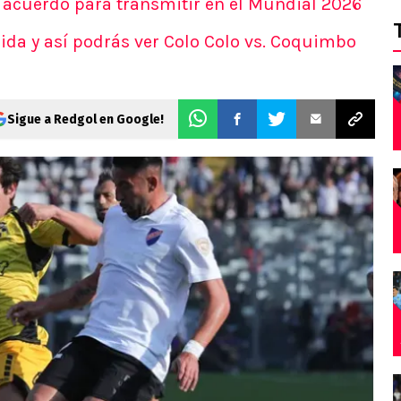
acuerdo para transmitir en el Mundial 2026
ida y así podrás ver Colo Colo vs. Coquimbo
Sigue a Redgol en Google!