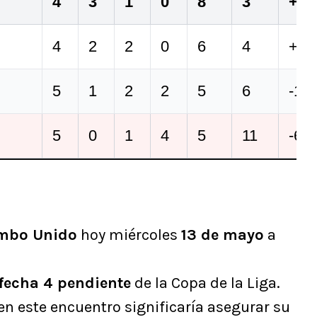
4
3
1
0
8
3
+5
4
2
2
0
6
4
+2
5
1
2
2
5
6
-1
5
0
1
4
5
11
-6
mbo Unido
hoy miércoles
13 de mayo
a
fecha 4 pendiente
de la Copa de la Liga.
 en este encuentro significaría asegurar su