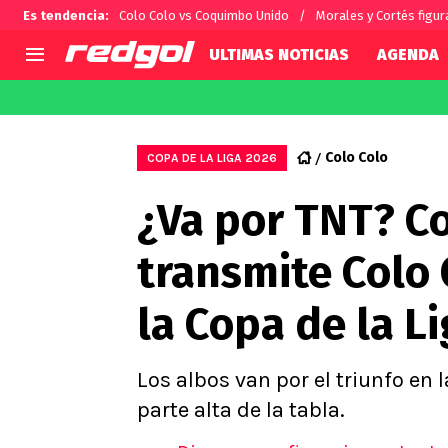
Es tendencia
:
Colo Colo vs Coquimbo Unido
Morales y Cortés figur
ULTIMAS NOTICIAS
AGENDA
AGENDA
CHILE
MUNDO
Hoy en TV
Selección Chilena
Fútbol 
Colo Colo
COPA DE LA LIGA 2026
Colo Colo
Darío O
¿Va por TNT? C
U de Chile
Alexis 
U Católica
Carlos 
transmite Colo
Campeonato Nacional
Chileno
Primera B
la Copa de la L
Segunda División
Copa Chile
Supercopa Chile
Los albos van por el triunfo en
Campeonato Femenino
parte alta de la tabla.