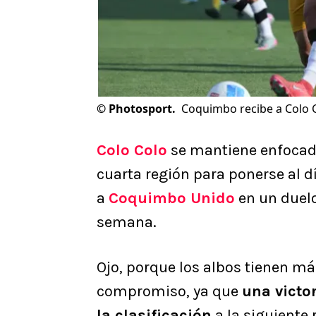
©
Photosport.
Coquimbo recibe a Colo Co
Colo Colo
se mantiene enfocado 
cuarta región para ponerse al d
a
Coquimbo Unido
en un duelo
semana.
Ojo, porque los albos tienen má
compromiso, ya que
una victo
la clasificación
a la siguiente 