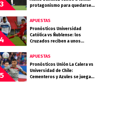
3
protagonismo para quedarse
en LaLiga
APUESTAS
Pronósticos Universidad
Católica vs Ñublense: los
4
Cruzados reciben a unos
Diablos Rojos que quieren
clasificar
APUESTAS
Pronósticos Unión La Calera vs
Universidad de Chile:
5
Cementeros y Azules se juegan
mucho en la quinta fecha