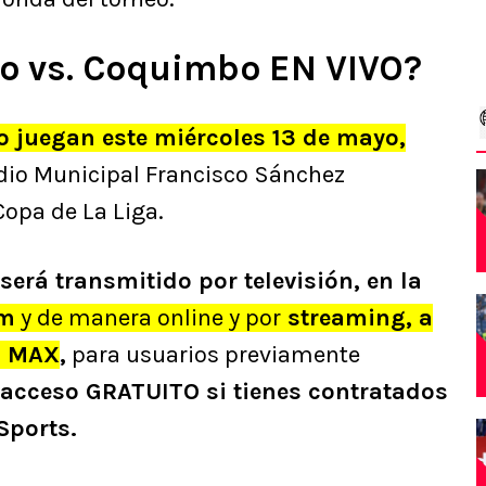
lo vs. Coquimbo EN VIVO?
 juegan este miércoles 13 de mayo,
dio Municipal Francisco Sánchez
Copa de La Liga.
será transmitido por televisión, en la
um
y de manera online y por
streaming, a
O MAX
,
para usuarios previamente
acceso GRATUITO si tienes contratados
Sports.