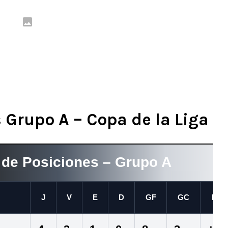
 Grupo A – Copa de la Liga
 de Posiciones – Grupo A
J
V
E
D
GF
GC
DG