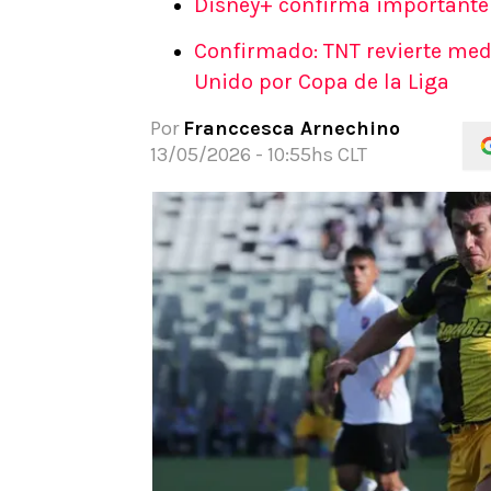
Disney+ confirma importante 
APUESTAS
Confirmado: TNT revierte med
Noticias
Unido por Copa de la Liga
Guías
Códigos
Por
Franccesca Arnechino
Pronósticos
13/05/2026 - 10:55hs CLT
Apuesta del día
Apuestas Mundial 2026