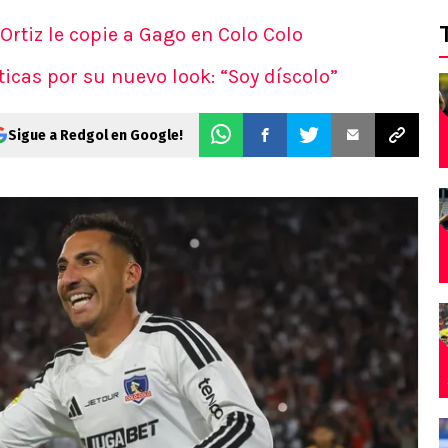
Ortiz le copie a Gago en Colo Colo
ticas por su nuevo look: “Soy díscolo”
Sigue a Redgol en Google!