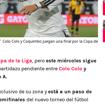
T
Colo Colo y Coquimbo juegan una final por la Copa de
pa de la Liga
, pero
este miércoles sigue
artidazo pendiente entre
Colo Colo
y
 A.
xclusivo de su zona y
está a un paso de
semifinales
del nuevo torneo del fútbol