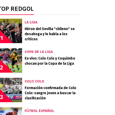
TOP REDGOL
LA LIGA
Héroe del Sevilla "chileno" se
desahoga y le habla a los
1
críticos
COPA DE LA LIGA
En vivo: Colo Colo y Coquimbo
chocan por la Copa de la Liga
2
COLO COLO
Formación confirmada de Colo
Colo: sangre joven a buscar la
3
clasificación
FÚTBOL ESPAÑOL