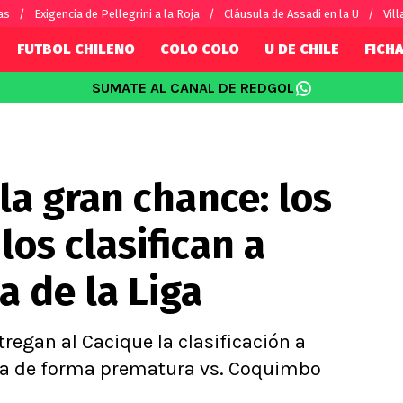
as
Exigencia de Pellegrini a la Roja
Cláusula de Assadi en la U
Vill
FUTBOL CHILENO
COLO COLO
U DE CHILE
FICHA
SUMATE AL CANAL DE REDGOL
SUDAMÉRICA
EUROPA
Internacional
Copa Libertadores
Champions L
sorio
Copa Sudamericana
Europa Leag
la gran chance: los
Sánchez
Fútbol Argentino
Conference 
Palacios
Fútbol Brasileño
Ligue 1
los clasifican a
s por el mundo
Premier Leag
Serie A
a de la Liga
La Liga
Bundesliga
regan al Cacique la clasificación a
iga de forma prematura vs. Coquimbo