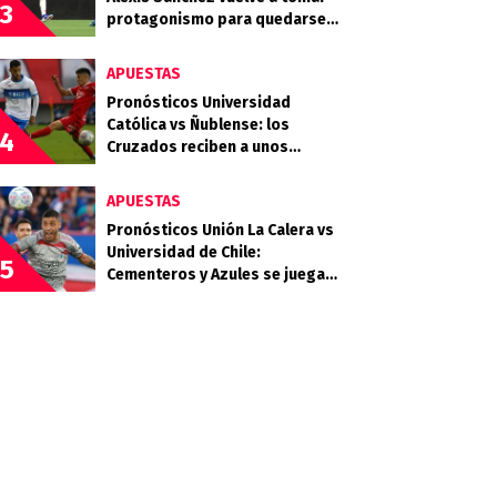
3
protagonismo para quedarse
en LaLiga
APUESTAS
Pronósticos Universidad
Católica vs Ñublense: los
4
Cruzados reciben a unos
Diablos Rojos que quieren
clasificar
APUESTAS
Pronósticos Unión La Calera vs
Universidad de Chile:
5
Cementeros y Azules se juegan
mucho en la quinta fecha