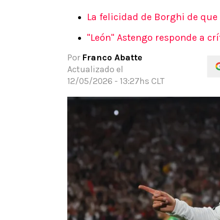
APUESTAS
La felicidad de Borghi de que 
Noticias
"León" Astengo responde a crí
Guías
Códigos
Por
Franco Abatte
Pronósticos
Actualizado el
Apuesta del día
12/05/2026 - 13:27hs CLT
Apuestas Mundial 2026