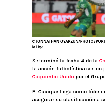
©
JONNATHAN OYARZUN/PHOTOSPOR
la Liga.
Se
terminó la fecha 4 de la
Co
la acción futbolística
con un p
Coquimbo Unido
por el Grupo
El Cacique llega como líder
e
asegurar su clasificación a 