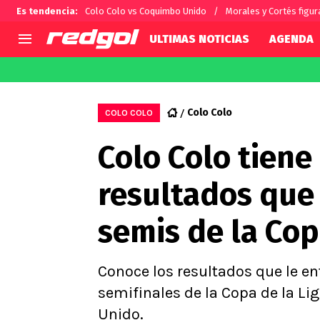
Es tendencia
:
Colo Colo vs Coquimbo Unido
Morales y Cortés figur
ULTIMAS NOTICIAS
AGENDA
AGENDA
CHILE
MUNDO
Hoy en TV
Selección Chilena
Fútbol 
Colo Colo
COLO COLO
Colo Colo
Darío O
Colo Colo tiene 
U de Chile
Alexis 
U Católica
Carlos 
resultados que 
Campeonato Nacional
Chileno
Primera B
semis de la Cop
Segunda División
Copa Chile
Supercopa Chile
Conoce los resultados que le ent
Campeonato Femenino
semifinales de la Copa de la L
Unido.