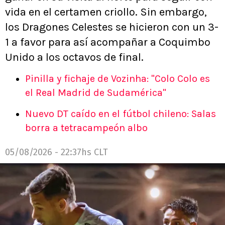
vida en el certamen criollo. Sin embargo,
los Dragones Celestes se hicieron con un 3-
1 a favor para así acompañar a Coquimbo
Unido a los octavos de final.
Pinilla y fichaje de Vozinha: "Colo Colo es
el Real Madrid de Sudamérica"
Nuevo DT caído en el fútbol chileno: Salas
borra a tetracampeón albo
05/08/2026 - 22:37hs CLT