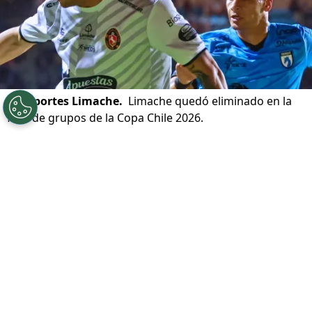
©
Deportes Limache.
Limache quedó eliminado en la
fase de grupos de la Copa Chile 2026.
Por
Patricio Echagüe
Sigue a Redgol en Google!
Deportes Limache
sigue acumulando
malos resultados en medio de esta mala
racha que lo aqueja en las últimas
semanas. Y es que los tomateros además,