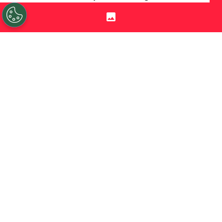
jugadores que se vislumbra con futuro fijo en la
selección chilena.
Por
Jorge Rubio
Sigue a Redgol en Google!
Palestino
terminó su participación en la
Copa Sudamericana como colista del
grupo y, para colmo, con el temor latente
de perder a
Ian Garguez
. El polifuncional
defensor que fue mundialista Sub 20 con
la selección chilena tiene los días contados
en el cuadro árabe.