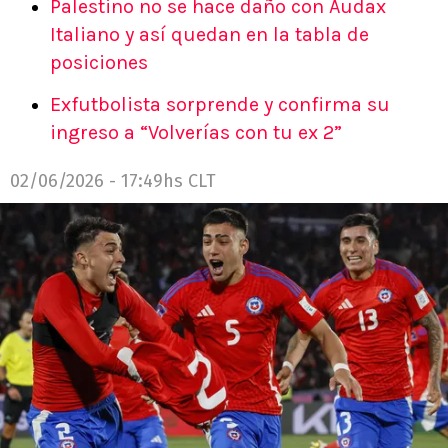
Palestino no se hace daño con Audax
Italiano y así quedan en la tabla de
posiciones
Exfutbolista sorprende y confirma su
ingreso a “Volverías con tu ex 2”
02/06/2026 - 17:49hs CLT