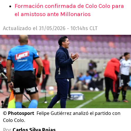
Formación confirmada de Colo Colo para
el amistoso ante Millonarios
Actualizado el
31/05/2026 - 10:14hs CLT
©
Photosport
Felipe Gutiérrez analizó el partido con
Colo Colo.
Por
Carlos Silva Rojas