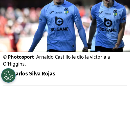
©
Photosport
Arnaldo Castillo le dio la victoria a
O'Higgins.
Por
Carlos Silva Rojas
Sigue a Redgol en Google!
El partido no se termina hasta que se
termina. Frase vieja en el fútbol y que