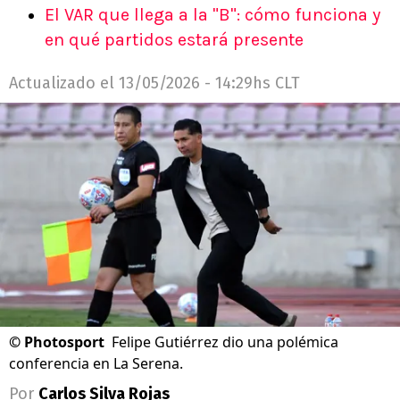
El VAR que llega a la "B": cómo funciona y
en qué partidos estará presente
Actualizado el
13/05/2026 - 14:29hs CLT
©
Photosport
Felipe Gutiérrez dio una polémica
conferencia en La Serena.
Por
Carlos Silva Rojas