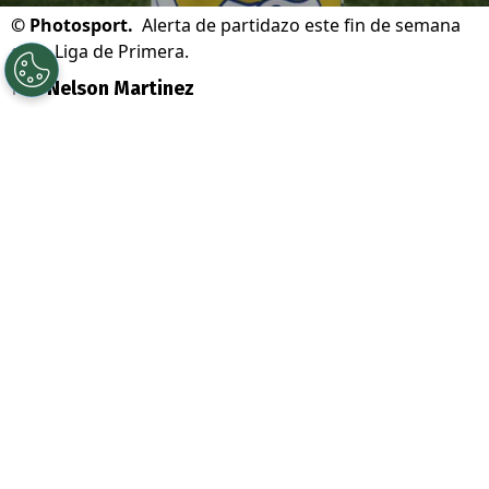
©
Photosport.
Alerta de partidazo este fin de semana
en la Liga de Primera.
Por
Nelson Martinez
Sigue a Redgol en Google!
Alerta de partidazo en el
fútbol chileno
. La
gran noticia es que la fecha 18 de la
Liga
de Primera
tendrá el duelo más atractivo y
un Clásico del torneo por pantalla
abierta.
Se trata del encuentro entre
Coquimbo
Unido
y
Deportes La Serena
. Ambos