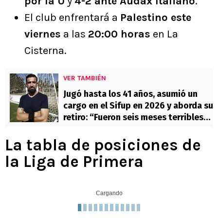
por la U
y
4-2 ante Audax Italiano
.
El club enfrentará a
Palestino este
viernes
a las
20:00 horas
en La
Cisterna.
VER TAMBIÉN
Jugó hasta los 41 años, asumió un
cargo en el Sifup en 2026 y aborda su
retiro: “Fueron seis meses terribles
buscando qué hacer”
La tabla de posiciones de
la Liga de Primera
Cargando