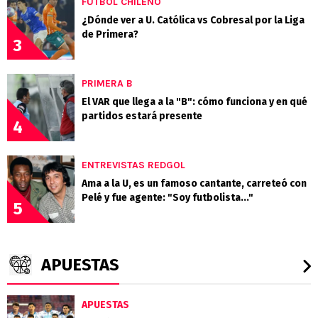
FÚTBOL CHILENO
¿Dónde ver a U. Católica vs Cobresal por la Liga
de Primera?
3
PRIMERA B
El VAR que llega a la "B": cómo funciona y en qué
partidos estará presente
4
ENTREVISTAS REDGOL
Ama a la U, es un famoso cantante, carreteó con
Pelé y fue agente: "Soy futbolista..."
5
APUESTAS
APUESTAS