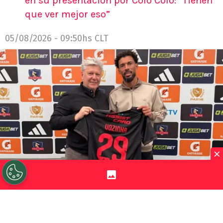
en su presentación por Colo Colo: “Tienen
que ver mejor eso”
05/08/2026 - 09:50hs CLT
×
©
Captura Instagram.
Este agente argentino fue quien
ofreció a Vozinha al Cacique.
Por
Jorge Rubio