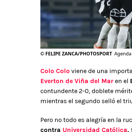
©
FELIPE ZANCA/PHOTOSPORT
Agenda 
Colo Colo
viene de una importa
Everton de Viña del Mar
en el
contundente 2-0, doblete méri
mientras el segundo selló el triu
Pero no todo es alegría en la r
contra
Universidad Católica
,