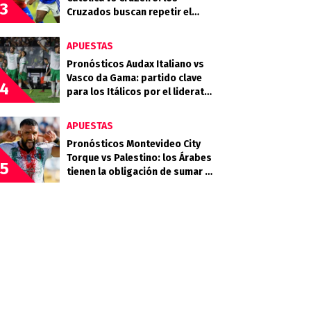
3
Cruzados buscan repetir el
golpe ante la Raposa
APUESTAS
Pronósticos Audax Italiano vs
Vasco da Gama: partido clave
4
para los Itálicos por el liderato
en la Sudamericana
APUESTAS
Pronósticos Montevideo City
Torque vs Palestino: los Árabes
5
tienen la obligación de sumar en
Uruguay