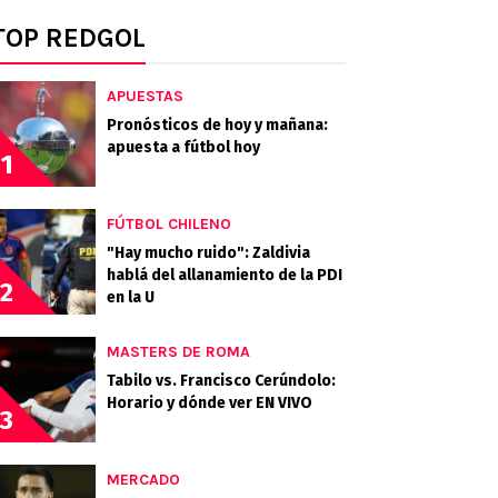
TOP REDGOL
APUESTAS
Pronósticos de hoy y mañana:
apuesta a fútbol hoy
1
FÚTBOL CHILENO
"Hay mucho ruido": Zaldivia
hablá del allanamiento de la PDI
2
en la U
MASTERS DE ROMA
Tabilo vs. Francisco Cerúndolo:
Horario y dónde ver EN VIVO
3
MERCADO