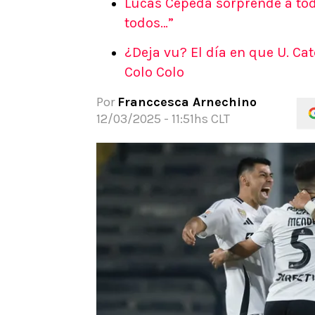
Lucas Cepeda sorprende a todo
APUESTAS
todos…”
Noticias
¿Deja vu? El día en que U. Ca
Guías
Colo Colo
Códigos
Pronósticos
Por
Franccesca Arnechino
Apuesta del día
12/03/2025 - 11:51hs CLT
Apuestas Mundial 2026