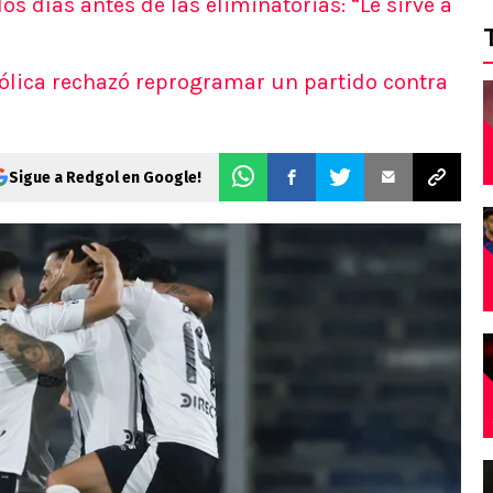
s días antes de las eliminatorias: “Le sirve a
tólica rechazó reprogramar un partido contra
Sigue a Redgol en Google!