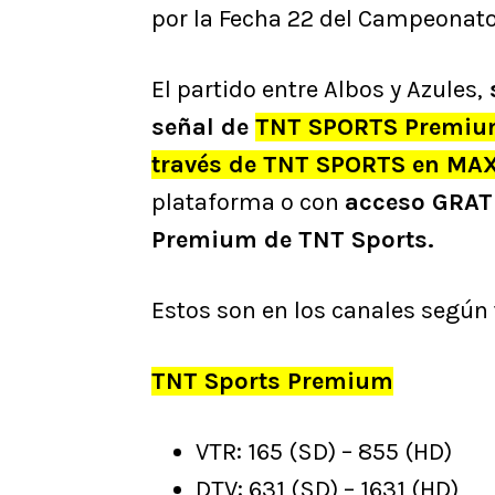
por la Fecha 22 del Campeonato
El partido entre Albos y Azules,
s
señal de
TNT SPORTS Premi
través de TNT SPORTS en MA
plataforma o con
acceso GRATU
Premium de TNT Sports.
Estos son en los canales según
TNT Sports Premium
VTR: 165 (SD) – 855 (HD)
DTV: 631 (SD) – 1631 (HD)