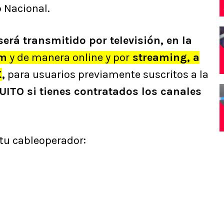
 Nacional.
erá transmitido por televisión, en la
um
y de manera online y por
streaming, a
X
,
para usuarios previamente suscritos a la
ITO si tienes contratados los canales
 tu cableoperador: