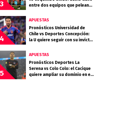
3
entre dos equipos que pelean
arriba
APUESTAS
Pronósticos Universidad de
Chile vs Deportes Concepción:
4
la U quiere seguir con su invicto
en casa
APUESTAS
Pronósticos Deportes La
Serena vs Colo Colo: el Cacique
5
quiere ampliar su dominio en el
Campeonato Nacional