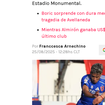
Estadio Monumental.
APUESTAS
Noticias
Boric sorprende con dura med
Guías
tragedia de Avellaneda
Códigos
Mientras Almirón ganaba US$2
Pronósticos
último club
Apuesta del día
Apuestas Mundial 2026
Por
Franccesca Arnechino
25/08/2025 - 12:28hs CLT