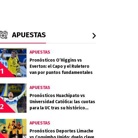
APUESTAS
APUESTAS
Pronósticos O’Higgins vs
Everton: el Capo y el Ruletero
1
van por puntos fundamentales
APUESTAS
Pronósticos Huachipato vs
Universidad Católica: las cuotas
2
para la UC tras su histórico
triunfo en La Bombonera
APUESTAS
Pronósticos Deportes Limache
vs Coquimbo Unido: duelo clave