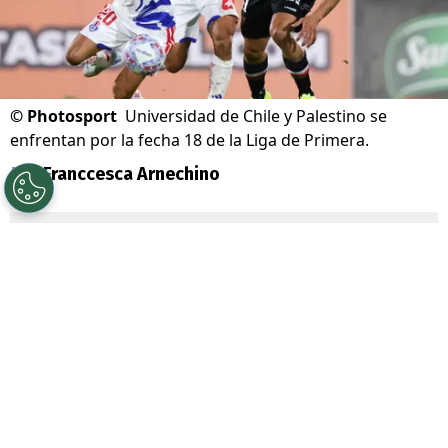
©
Photosport
Universidad de Chile y Palestino se
enfrentan por la fecha 18 de la Liga de Primera.
Por
Franccesca Arnechino
Sigue a Redgol en Google!
Universidad de Chile
junto a su
mainsponsor
Jugabet
, enfrenta a
Palestino
por la Fecha 18 de la Liga de
Primera, dos equipos que atraviesan un