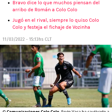
Bravo dice lo que muchos piensan del
arribo de Román a Colo Colo
Jugó en el rival, siempre lo quiso Colo
Colo y festeja el fichaje de Vozinha
11/03/2022 - 15:13hs CLT
©
Comunicaciones Colo Colo
Ervin Vaca ha cautivado a