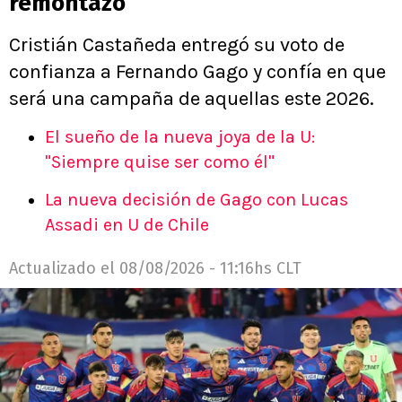
remontazo
Cristián Castañeda entregó su voto de
confianza a Fernando Gago y confía en que
será una campaña de aquellas este 2026.
El sueño de la nueva joya de la U:
"Siempre quise ser como él"
La nueva decisión de Gago con Lucas
Assadi en U de Chile
Actualizado el
08/08/2026 - 11:16hs CLT