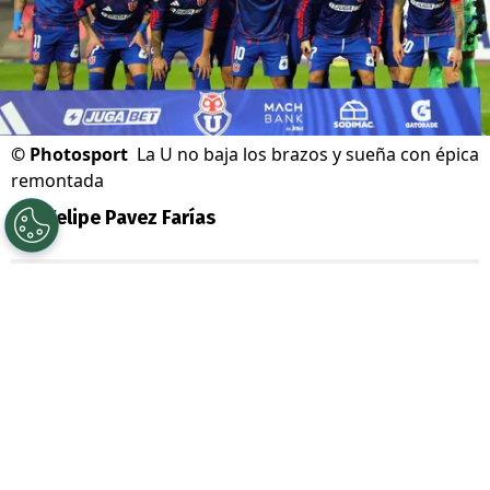
©
Photosport
La U no baja los brazos y sueña con épica
remontada
Por
Felipe Pavez Farías
Sigue a Redgol en Google!
Universidad de Chile
renueva las energías
para este segundo semestre. Con
Fernando Gago
ya acumula una
importante racha de victorias y sigue con