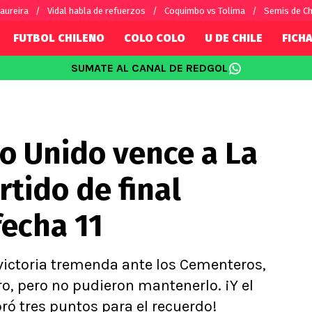
aureira
Vidal habla de refuerzos
Coquimbo vs Tolima
Semis de C
FUTBOL CHILENO
COLO COLO
U DE CHILE
FICHA
SUMATE AL CANAL DE REDGOL
SUDAMÉRICA
EUROPA
Internacional
Copa Libertadores
Champions L
sorio
Copa Sudamericana
Europa Leag
o Unido vence a La
Sánchez
Fútbol Argentino
Conference 
Palacios
Fútbol Brasileño
Ligue 1
rtido de final
s por el mundo
Premier Leag
Serie A
fecha 11
La Liga
Bundesliga
 victoria tremenda ante los Cementeros,
o, pero no pudieron mantenerlo. ¡Y el
ró tres puntos para el recuerdo!