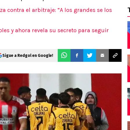
 contra el arbitraje: “A los grandes se los
les y ahora revela su secreto para seguir
Sigue a Redgol en Google!