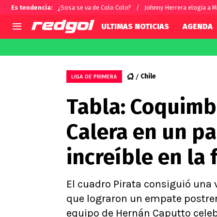
Es tendencia
:
¿Sosa se va de Colo Colo?
Johnny Herrera elogia a M
ULTIMAS NOTICIAS
AGENDA
AGENDA
CHILE
MUNDO
Hoy en TV
Selección Chilena
Fútbol 
Chile
LIGA DE PRIMERA
Colo Colo
Darío O
Tabla: Coquimb
U de Chile
Alexis 
U Católica
Carlos 
Calera en un pa
Campeonato Nacional
Chileno
Primera B
increíble en la 
Segunda División
Copa Chile
Supercopa Chile
El cuadro Pirata consiguió una
Campeonato Femenino
que lograron un empate postrer
equipo de Hernán Caputto celeb