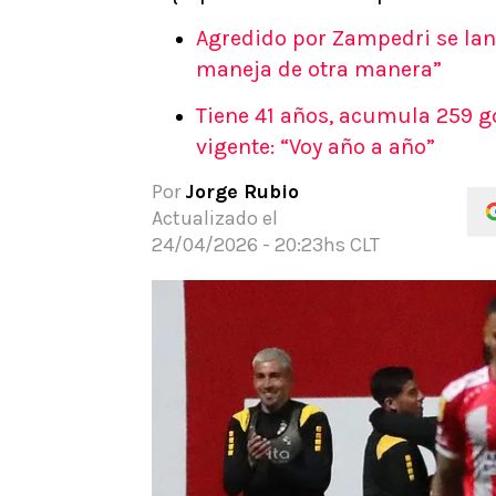
APUESTAS
Agredido por Zampedri se lanza
Noticias
maneja de otra manera”
Guías
Tiene 41 años, acumula 259 go
Códigos
vigente: “Voy año a año”
Pronósticos
Apuesta del día
Por
Jorge Rubio
Apuestas Mundial 2026
Actualizado el
24/04/2026 - 20:23hs CLT