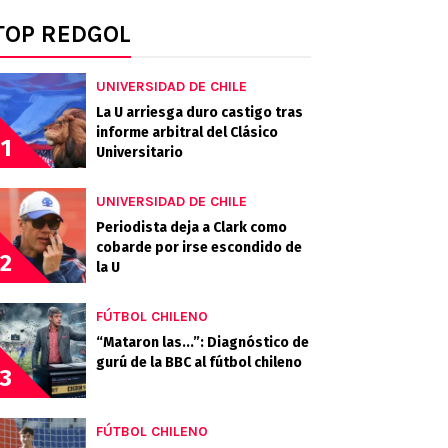
TOP REDGOL
UNIVERSIDAD DE CHILE
La U arriesga duro castigo tras
informe arbitral del Clásico
1
Universitario
UNIVERSIDAD DE CHILE
Periodista deja a Clark como
cobarde por irse escondido de
2
la U
FÚTBOL CHILENO
“Mataron las...”: Diagnóstico de
gurú de la BBC al fútbol chileno
3
FÚTBOL CHILENO