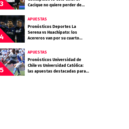
3
Cacique no quiere perder de
vista la cima
APUESTAS
Pronósticos Deportes La
Serena vs Huachipato: los
4
Acereros van por su cuarto
triunfo consecutivo
APUESTAS
Pronósticos Universidad de
Chile vs Universidad Católica:
5
las apuestas destacadas para
el Clásico Universitario