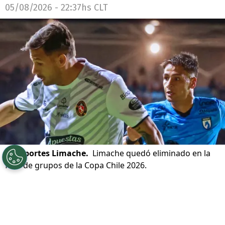
05/08/2026 - 22:37hs CLT
©
Deportes Limache.
Limache quedó eliminado en la
fase de grupos de la Copa Chile 2026.
Por
Patricio Echagüe
Sigue a Redgol en Google!