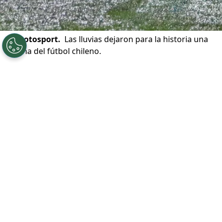
©
Photosport.
Las lluvias dejaron para la historia una
cancha del fútbol chileno.
Por
Patricio Echagüe
Sigue a Redgol en Google!
La
cancha del Estadio Ester Roa
de
Concepción fue tema de debate el pasado
fin de semana para el
partido entre
Deportes Concepción y Universidad
Católica
. El césped sufrió
bastante por
las lluvias
y por lo mismo la calidad de