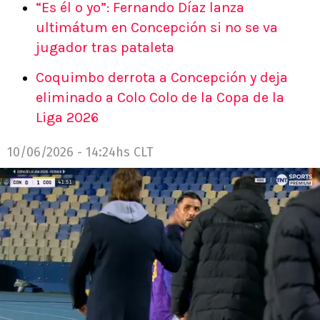
“Es él o yo”: Fernando Díaz lanza
ultimátum en Concepción si no se va
jugador tras pataleta
Coquimbo derrota a Concepción y deja
eliminado a Colo Colo de la Copa de la
Liga 2026
10/06/2026 - 14:24hs CLT