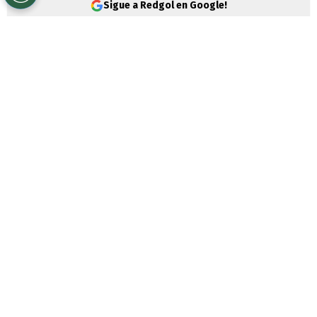
Sigue a Redgol en Google!
Deportes Antofagasta
abrió la fecha 19
con una sorpresa de aquellas en la
Primera
B
. El elenco dirigido por Luis Marcoleta
superó por 3-0 a
Unión Española
en el
Estadio Santa Laura y ahora se mete de
lleno en la lucha por el anhelado ascenso.
El primer golpe llegó al cierre del primer
tiempo y fue para la visita. Desborde de
Simón Ramírez por la banda derecha y
Adrián Cuadra en el corazón del área logró
con certero remate poner el 1-0 justo