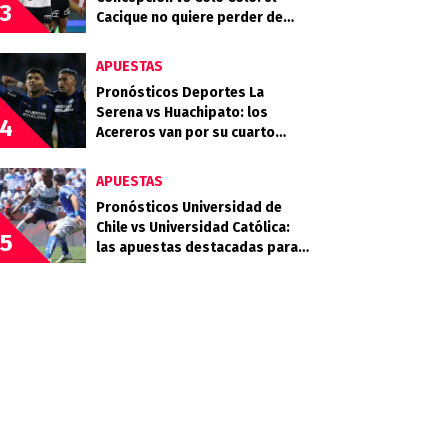
3
Cacique no quiere perder de
vista la cima
APUESTAS
Pronósticos Deportes La
Serena vs Huachipato: los
4
Acereros van por su cuarto
triunfo consecutivo
APUESTAS
Pronósticos Universidad de
Chile vs Universidad Católica:
5
las apuestas destacadas para
el Clásico Universitario