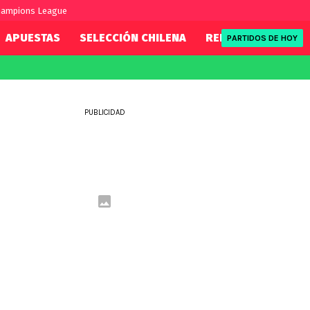
hampions League
APUESTAS
SELECCIÓN CHILENA
REDSPORT
TENI
PARTIDOS DE HOY
FIFA
REDSPORT
eague
Mundial 2026
Tenis
PUBLICIDAD
ue
Eliminatorias
Formula 1
League
NBA
Rugby
ue
UFC
WWE
Boxeo