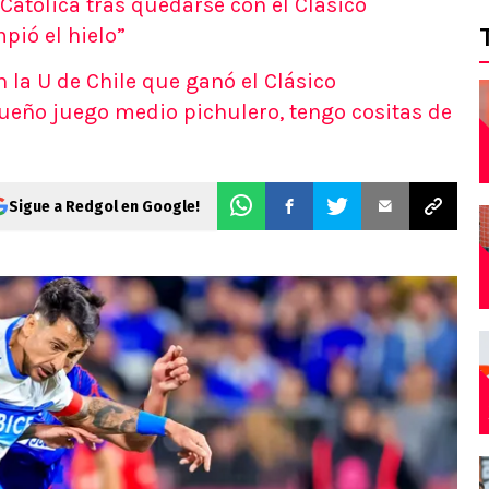
 Católica tras quedarse con el Clásico
pió el hielo”
n la U de Chile que ganó el Clásico
queño juego medio pichulero, tengo cositas de
Sigue a Redgol en Google!