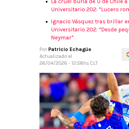
La cruel burla de U de Chile a
APUESTAS
Universitario 202: “Lucero rom
Noticias
Ignacio Vásquez tras brillar e
Guías
Universitario 202: “Desde pe
Códigos
Neymar”
Pronósticos
Apuesta del día
Por
Patricio Echagüe
Actualizado el
26/04/2026 - 12:58hs CLT