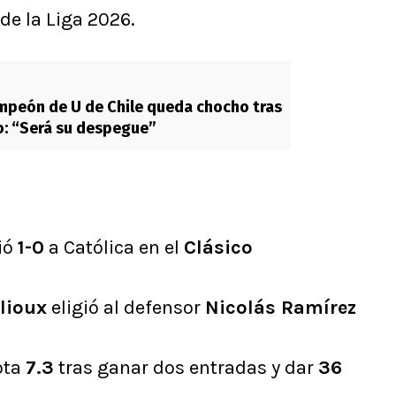
 de la Liga 2026.
mpeón de U de Chile queda chocho tras
o: “Será su despegue”
ió
1-0
a Católica en el
Clásico
lioux
eligió al defensor
Nicolás Ramírez
ota
7.3
tras ganar dos entradas y dar
36