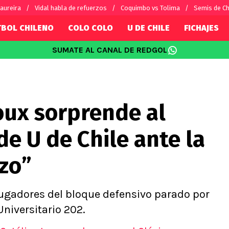
aureira
Vidal habla de refuerzos
Coquimbo vs Tolima
Semis de C
TBOL CHILENO
COLO COLO
U DE CHILE
FICHAJES
SUMATE AL CANAL DE REDGOL
SUDAMÉRICA
EUROPA
Internacional
Copa Libertadores
Champions L
sorio
Copa Sudamericana
Europa Leag
oux sorprende al
Sánchez
Fútbol Argentino
Conference 
Palacios
Fútbol Brasileño
Ligue 1
 de U de Chile ante la
s por el mundo
Premier Leag
Serie A
zo”
La Liga
Bundesliga
 jugadores del bloque defensivo parado por
niversitario 202.