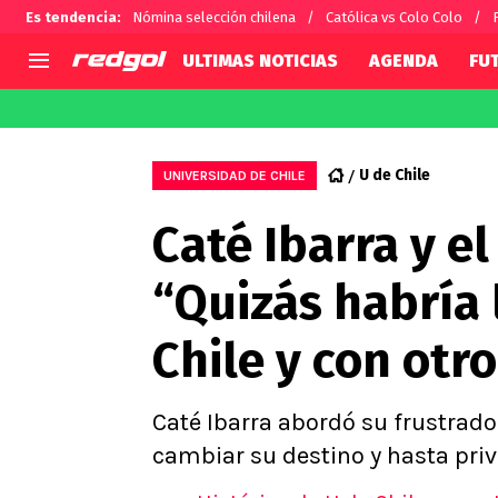
Es tendencia
:
Nómina selección chilena
Católica vs Colo Colo
ULTIMAS NOTICIAS
AGENDA
FU
AGENDA
CHILE
MUNDO
Hoy en TV
Selección Chilena
Fútbol 
U de Chile
UNIVERSIDAD DE CHILE
Colo Colo
Darío O
Caté Ibarra y el
U de Chile
Alexis 
U Católica
Carlos 
“Quizás habría 
Campeonato Nacional
Chileno
Primera B
Chile y con otro
Segunda División
Copa Chile
Supercopa Chile
Caté Ibarra abordó su frustrado
Campeonato Femenino
cambiar su destino y hasta priv