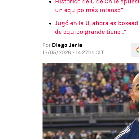
Histórico de U de Chile apuest
APUESTAS
un equipo más intenso”
Noticias
Jugó en la U, ahora es boxead
Guías
de equipo grande tiene…”
Códigos
Pronósticos
Por
Diego Jeria
Apuesta del día
13/05/2026 - 14:27hs CLT