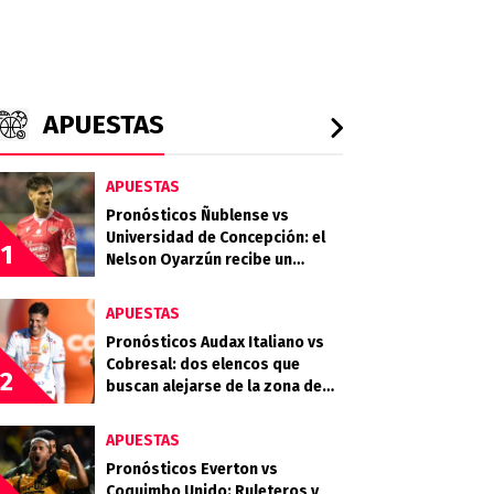
APUESTAS
APUESTAS
Pronósticos Ñublense vs
Universidad de Concepción: el
1
Nelson Oyarzún recibe un
choque clave en la zona media
APUESTAS
Pronósticos Audax Italiano vs
Cobresal: dos elencos que
2
buscan alejarse de la zona de
descenso
APUESTAS
Pronósticos Everton vs
Coquimbo Unido: Ruleteros y