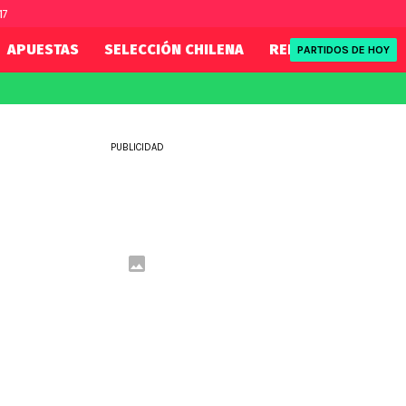
17
APUESTAS
SELECCIÓN CHILENA
REDSPORT
TENI
PARTIDOS DE HOY
FIFA
REDSPORT
eague
Mundial 2026
Tenis
PUBLICIDAD
ue
Eliminatorias
Formula 1
League
NBA
Rugby
ue
UFC
WWE
Boxeo