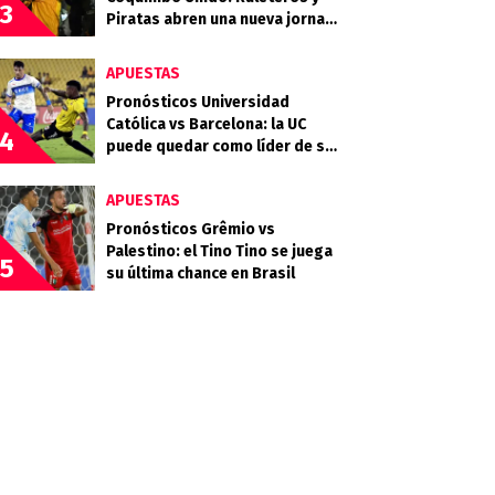
3
Piratas abren una nueva jornada
del Campeonato Nacional
APUESTAS
Pronósticos Universidad
Católica vs Barcelona: la UC
4
puede quedar como líder de su
grupo en la Libertadores
APUESTAS
Pronósticos Grêmio vs
Palestino: el Tino Tino se juega
5
su última chance en Brasil