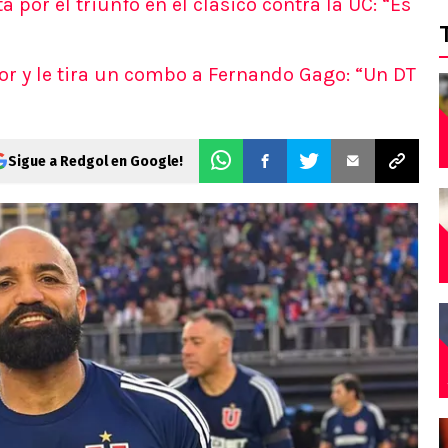
a por el triunfo en el clásico contra la UC: “Es
or y le tira un combo a Fernando Gago: “Un DT
Sigue a Redgol en Google!