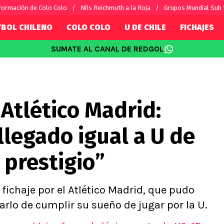
Formación de Colo Colo
Nils Reichmuth a la Roja
Grupos Mundial Sub 
TBOL CHILENO
COLO COLO
U DE CHILE
FICHAJES
SUMATE AL CANAL DE REDGOL
SUDAMÉRICA
EUROPA
Internacional
Copa Libertadores
Champions L
sorio
Copa Sudamericana
Europa Leag
 Atlético Madrid:
Sánchez
Fútbol Argentino
Conference 
Palacios
Fútbol Brasileño
Ligue 1
llegado igual a U de
s por el mundo
Premier Leag
Serie A
 prestigio”
La Liga
Bundesliga
 fichaje por el Atlético Madrid, que pudo
arlo de cumplir su sueño de jugar por la U.