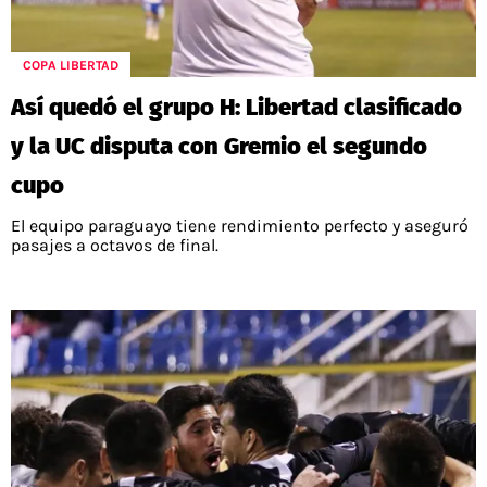
POLÍTICAS DE PRIVACIDAD
CAMPEONATO NACIONAL
POLÍTICA EDITORIAL
RESULTADOS
COPA LIBERTAD
PUBLICIDAD / ADS
TABLA DE POSICIONES
CONTACTO
APUESTAS
Así quedó el grupo H: Libertad clasificado
AD CHOICES
y la UC disputa con Gremio el segundo
ENTREVISTAS
cupo
El equipo paraguayo tiene rendimiento perfecto y aseguró
pasajes a octavos de final.
Términos y Condiciones
Políticas de Privacidad
Ad Choices
RedGol, al igual que Futbol Sites, es una
compañía perteneciente a Better Collective.
Todos los derechos reservados