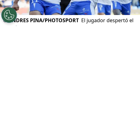
©
ANDRES PINA/PHOTOSPORT
El jugador despertó el
interés de otros club tras gran temporada con la UC.
Por
Andrea Petersen
Sigue a Redgol en Google!
Justo Giani
llegó esta temporada como
refuerzo de
Universidad
Católica
y
rápidamente se consolidó como una de las
grandes figuras del
Campeonato
Nacional
. Su buen rendimiento no ha
pasado desapercibido y ya despertó el