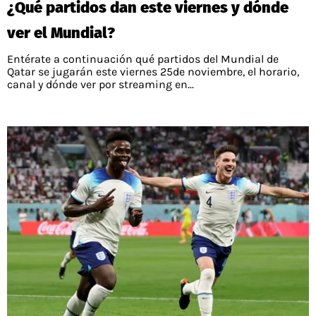
¿Qué partidos dan este viernes y dónde
PALESTINO
GUÍAS
FÚTBOL INTERNACIONAL
CHILENOS EN EL EXTERIOR
ver el Mundial?
UNION ESPAÑOLA
CÓDIGOS
COPA LIBERTADORES
Entérate a continuación qué partidos del Mundial de
MERCADO DE FICHAJES
CHILENOS POR EL MUNDO
Qatar se jugarán este viernes 25de noviembre, el horario,
CAMPEONATO NACIONAL
PRONÓSTICOS
canal y dónde ver por streaming en...
COPA SUDAMERICANA
TENIS
ALEXIS SANCHEZ
APUESTA DEL DÍA
PREMIER LEAGUE
ELIMINATORIAS CONMEBOL
DARIO OSORIO
CHAMPIONS LEAGUE
FEMENINO
DAMIAN PIZARRO
EUROPA LEAGUE
SERIE A
LA LIGA
QUIENES SOMOS
SELECCIÓN CHILENA
STAFF
COLO COLO
TÉRMINOS Y CONDICIONES
UNIVERSIDAD DE CHILE
AGENDA
UNIVERSIDAD CATÓLICA