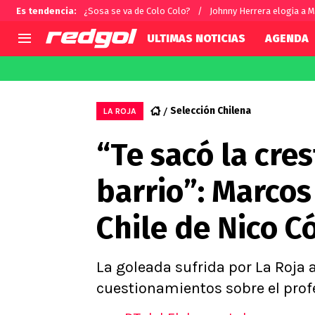
Es tendencia
:
¿Sosa se va de Colo Colo?
Johnny Herrera elogia a M
ULTIMAS NOTICIAS
AGENDA
AGENDA
CHILE
MUNDO
Hoy en TV
Selección Chilena
Fútbol 
Selección Chilena
LA ROJA
Colo Colo
Darío O
“Te sacó la cre
U de Chile
Alexis 
U Católica
Carlos 
barrio”: Marcos
Campeonato Nacional
Chileno
Primera B
Chile de Nico C
Segunda División
Copa Chile
Supercopa Chile
La goleada sufrida por La Roja
Campeonato Femenino
cuestionamientos sobre el prof