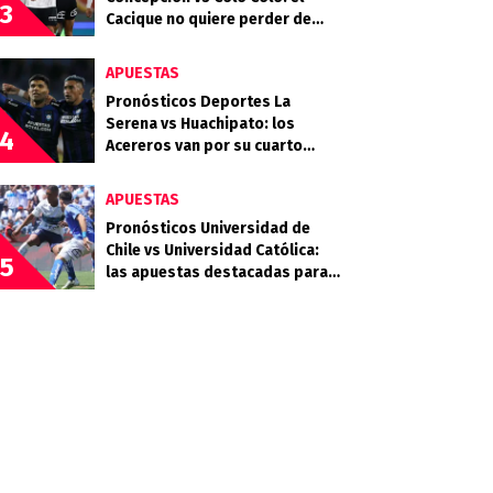
3
Cacique no quiere perder de
vista la cima
APUESTAS
Pronósticos Deportes La
Serena vs Huachipato: los
4
Acereros van por su cuarto
triunfo consecutivo
APUESTAS
Pronósticos Universidad de
Chile vs Universidad Católica:
5
las apuestas destacadas para
el Clásico Universitario