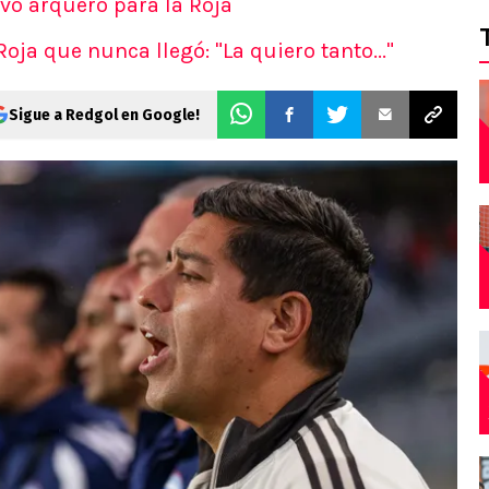
vo arquero para la Roja
oja que nunca llegó: "La quiero tanto..."
Sigue a Redgol en Google!