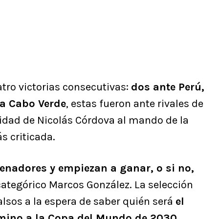
atro victorias consecutivas:
dos ante Perú,
ra Cabo Verde
, estas fueron ante rivales de
idad de Nicolás Córdova al mando de la
s criticada.
renadores y empiezan a ganar, o si no,
 categórico Marcos González. La selección
lsos a la espera de saber quién será
el
amino a la Copa del Mundo de 2030.