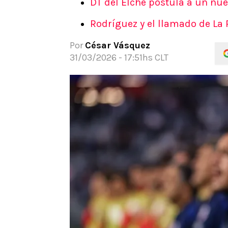
DT del Elche postula a un nue
APUESTAS
Rodríguez y el llamado de La R
Noticias
Guías
Por
César Vásquez
Códigos
31/03/2026 - 17:51hs CLT
Pronósticos
Apuesta del día
Apuestas Mundial 2026