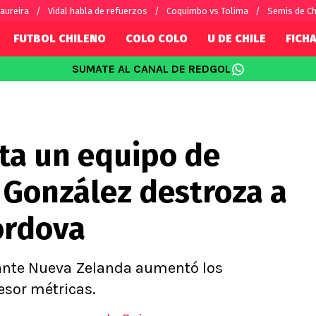
aureira
Vidal habla de refuerzos
Coquimbo vs Tolima
Semis de C
FUTBOL CHILENO
COLO COLO
U DE CHILE
FICHA
SUMATE AL CANAL DE REDGOL
SUDAMÉRICA
EUROPA
Internacional
Copa Libertadores
Champions L
sorio
Copa Sudamericana
Europa Leag
sta un equipo de
Sánchez
Fútbol Argentino
Conference 
Palacios
Fútbol Brasileño
Ligue 1
 González destroza a
s por el mundo
Premier Leag
Serie A
órdova
La Liga
Bundesliga
 ante Nueva Zelanda aumentó los
esor métricas.