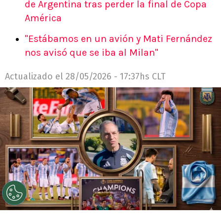
de Argentina tras perder la final de Copa
América
"Estábamos en un avión y Mati Fernández
nos avisó que se iba al Milan"
Actualizado el
28/05/2026 - 17:37hs CLT
©
Gemini IA.
El utilero Mario Di Stéfano reveló varias