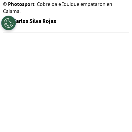
©
Photosport
Cobreloa e Iquique empataron en
Calama.
Por
Carlos Silva Rojas
Sigue a Redgol en Google!
Una jornada llena de emociones se vivió en
la
Primera B
, certamen que fue testigo de
cuatro partidos clave en la lucha por lograr
el único cupo directo para la
Liga de
Primera 2027
.
El puntero de la
Liga de Ascenso
sigue
siendo
Cobreloa
, sin embargo, el cuadro