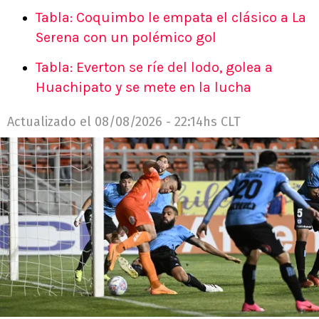
Tabla: Coquimbo le empata el clásico a La
Serena con un polémico gol
Tabla: Everton se ríe del lodo, golea a
Huachipato y se mete en la lucha
Actualizado el
08/08/2026 - 22:14hs CLT