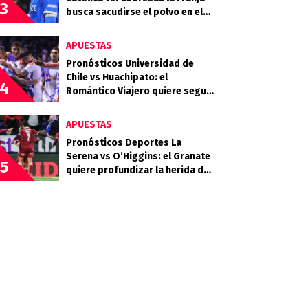
3
busca sacudirse el polvo en el
Claro Arena
APUESTAS
Pronósticos Universidad de
Chile vs Huachipato: el
4
Romántico Viajero quiere seguir
sumando de a tres
APUESTAS
Pronósticos Deportes La
Serena vs O’Higgins: el Granate
5
quiere profundizar la herida del
Celeste