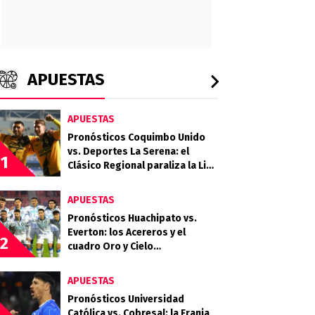
APUESTAS
APUESTAS
Pronósticos Coquimbo Unido
vs. Deportes La Serena: el
1
Clásico Regional paraliza la Liga
de Primera 2026
APUESTAS
Pronósticos Huachipato vs.
Everton: los Acereros y el
2
cuadro Oro y Cielo
protagonizan un choque clave
por la fecha 18
APUESTAS
Pronósticos Universidad
Católica vs. Cobresal: la Franja