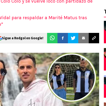
Colo Colo y se vuelve loco con partidazo de
Vidal para respaldar a Marité Matus tras
e”
Sigue a Redgol en Google!