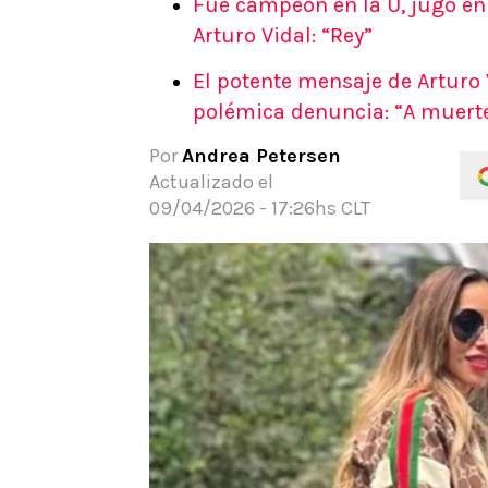
Fue campeón en la U, jugó en 
APUESTAS
Arturo Vidal: “Rey”
Noticias
El potente mensaje de Arturo 
Guías
polémica denuncia: “A muert
Códigos
Pronósticos
Por
Andrea Petersen
Apuesta del día
Actualizado el
09/04/2026 - 17:26hs CLT