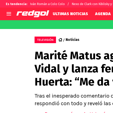
Es tendencia
:
Iván Román a Colo Colo
Nexo de Clark con Kiblisky y
ULTIMAS NOTICIAS
AGENDA
AGENDA
CHILE
MUNDO
Hoy en TV
Selección Chilena
Fútbol 
Noticias
TELEVISIÓN
Colo Colo
Darío O
Marité Matus a
U de Chile
Alexis 
U Católica
Carlos 
Vidal y lanza f
Campeonato Nacional
Chileno
Primera B
Huerta: “Me da
Segunda División
Copa Chile
Supercopa Chile
Tras el inesperado comentario d
Campeonato Femenino
respondió con todo y reveló las 