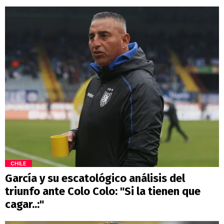
CHILE
García y su escatológico análisis del
triunfo ante Colo Colo: "Si la tienen que
cagar..:"