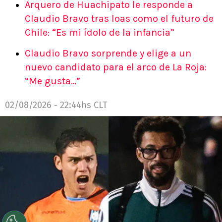
Arquero de Huachipato le responde a
Claudio Bravo tras loas como el futuro de
Chile: “Es mi ídolo de la infancia”
Claudio Bravo sorprende y elige a un
nuevo candidato para el arco de La Roja:
“Me gusta…”
02/08/2026 - 22:44hs CLT