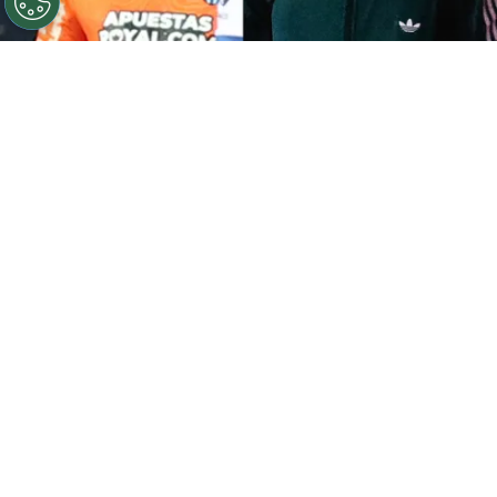
©
Photosport.
Christian Bravo tuvo palabras positivas
sobre el arribo del caboverdiano al Cacique.
Por
Jorge Rubio
Sigue a Redgol en Google!
Este arquero de 20 años reconoció tener
una relación cercana con
Gabriel
Maureira
, quien deberá competir por el
puesto de titular en Colo Colo con
Vozinha
.
El golero y capitán de Cabo Verde que fue
furor en el Mundial 2026
llegó a Chile