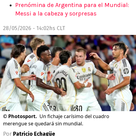
Prenómina de Argentina para el Mundial:
Messi a la cabeza y sorpresas
28/05/2026 - 14:02hs CLT
©
Photosport.
Un fichaje carísimo del cuadro
merengue se quedará sin mundial.
Por
Patricio Echagüe