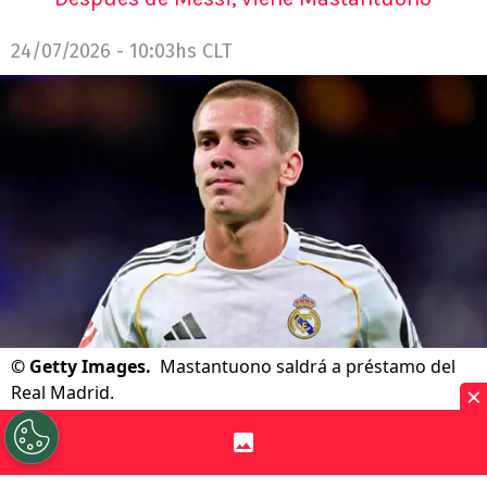
24/07/2026 - 10:03hs CLT
©
Getty Images.
Mastantuono saldrá a préstamo del
×
Real Madrid.
Por
Patricio Echagüe