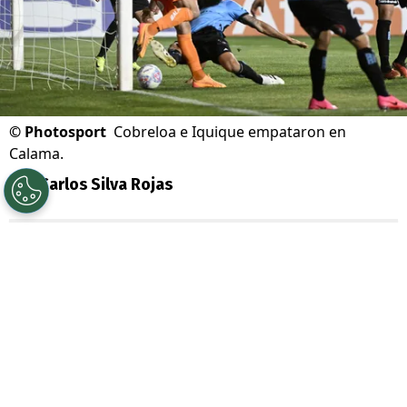
©
Photosport
Cobreloa e Iquique empataron en
Calama.
Por
Carlos Silva Rojas
Sigue a Redgol en Google!
Una jornada llena de emociones se vivió en
la
Primera B
, certamen que fue testigo de
cuatro partidos clave en la lucha por lograr
el único cupo directo para la
Liga de