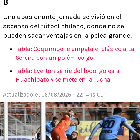
B
Una apasionante jornada se vivió en el
ascenso del fútbol chileno, donde no se
pueden sacar ventajas en la pelea grande.
Tabla: Coquimbo le empata el clásico a La
Serena con un polémico gol
Tabla: Everton se ríe del lodo, golea a
Huachipato y se mete en la lucha
Actualizado el
08/08/2026 - 22:14hs CLT