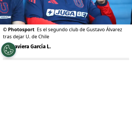
©
Photosport
Es el segundo club de Gustavo Álvarez
tras dejar U. de Chile
Por
Javiera García L.
Sigue a Redgol en Google!
A menos de un año de su salida de
U. de
Chile
, el técnico
Gustavo Álvarez
da un
nuevo e importante paso en su carrera.
Ahora, dirigirá a un equipo que jugará los
octavos de final de la
Copa Libertadores
.