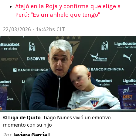
Atajó en la Roja y confirma que elige a
Perú: "Es un anhelo que tengo"
22/03/2026 - 14:42hs CLT
©
Liga de Quito
Tiago Nunes vivió un emotivo
momento con su hijo
Por
Javiera García L.