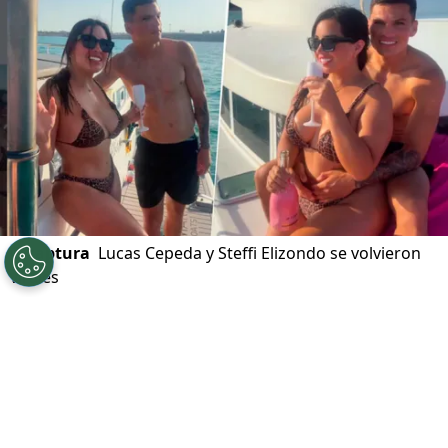
©
captura
Lucas Cepeda y Steffi Elizondo se volvieron
virales
Por
Felipe Pavez Farías
Sigue a Redgol en Google!