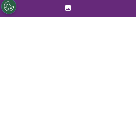
Sigue a Redgol en Google!
Colo Colo
y
Universidad Católica
animarán este fin de semana uno de los
duelos más atractivos de la
fecha 15 de la
Liga Femenina
. Las albas recibirán a las
cruzadas en el Estadio Monumental, con la
misión de mantener el liderato del
Campeonato Nacional.