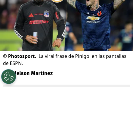
©
Photosport.
La viral frase de Pinigol en las pantallas
de ESPN.
Por
Nelson Martinez
Sigue a Redgol en Google!
La locura por
Vozinha
está desatada e
incluso salpicó a U de Chile.
Es que un ex