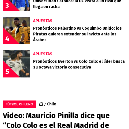
Universidad Católica: la UC visita a un rival que
3
llega en racha
APUESTAS
Pronósticos Palestino vs Coquimbo Unido: los
Piratas quieren extender su invicto ante los
4
Árabes
APUESTAS
Pronósticos Everton vs Colo Colo: el líder busca
su octava victoria consecutiva
5
Chile
FÚTBOL CHILENO
Video: Mauricio Pinilla dice que
“Colo Colo es el Real Madrid de