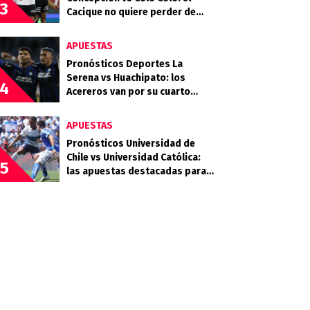
3
Cacique no quiere perder de
vista la cima
APUESTAS
Pronósticos Deportes La
Serena vs Huachipato: los
4
Acereros van por su cuarto
triunfo consecutivo
APUESTAS
Pronósticos Universidad de
Chile vs Universidad Católica:
5
las apuestas destacadas para
el Clásico Universitario