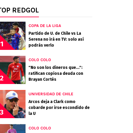
TOP REDGOL
COPA DE LA LIGA
Partido de U. de Chile vs La
Serena no irá en TV: solo así
1
podrás verlo
COLO COLO
"No son los dineros que...":
ratifican copiosa deuda con
2
Brayan Cortés
UNIVERSIDAD DE CHILE
Arcos deja a Clark como
cobarde por irse escondido de
3
la U
COLO COLO