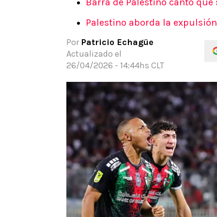
Barra de Palestino cantó que s
APUESTAS
Palestino aborda la expulsión
Noticias
Guías
Por
Patricio Echagüe
Códigos
Actualizado el
Pronósticos
26/04/2026 - 14:44hs CLT
Apuesta del día
Apuestas Mundial 2026