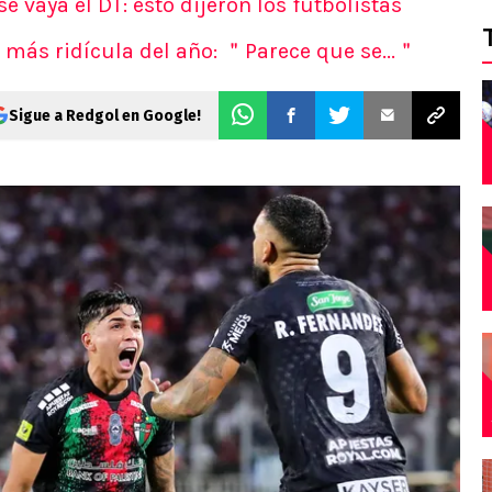
e vaya el DT: esto dijeron los futbolistas
 más ridícula del año: ＂Parece que se...＂
Sigue a Redgol en Google!