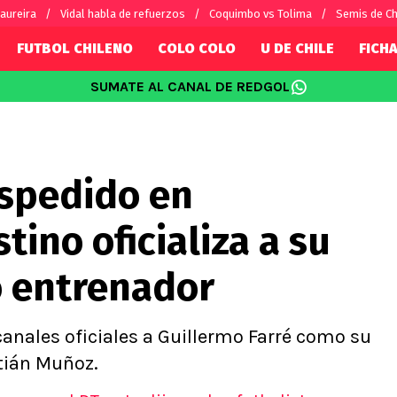
aureira
Vidal habla de refuerzos
Coquimbo vs Tolima
Semis de C
FUTBOL CHILENO
COLO COLO
U DE CHILE
FICHA
SUMATE AL CANAL DE REDGOL
SUDAMÉRICA
EUROPA
Internacional
Copa Libertadores
Champions L
sorio
Copa Sudamericana
Europa Leag
espedido en
Sánchez
Fútbol Argentino
Conference 
Palacios
Fútbol Brasileño
Ligue 1
tino oficializa a su
s por el mundo
Premier Leag
Serie A
 entrenador
La Liga
Bundesliga
 canales oficiales a Guillermo Farré como su
stián Muñoz.