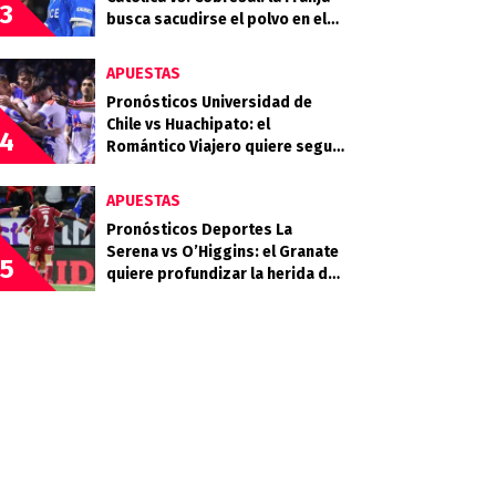
3
busca sacudirse el polvo en el
Claro Arena
APUESTAS
Pronósticos Universidad de
Chile vs Huachipato: el
4
Romántico Viajero quiere seguir
sumando de a tres
APUESTAS
Pronósticos Deportes La
Serena vs O’Higgins: el Granate
5
quiere profundizar la herida del
Celeste