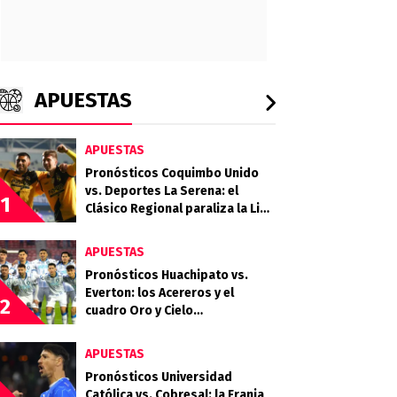
APUESTAS
APUESTAS
Pronósticos Coquimbo Unido
vs. Deportes La Serena: el
1
Clásico Regional paraliza la Liga
de Primera 2026
APUESTAS
Pronósticos Huachipato vs.
Everton: los Acereros y el
2
cuadro Oro y Cielo
protagonizan un choque clave
por la fecha 18
APUESTAS
Pronósticos Universidad
Católica vs. Cobresal: la Franja