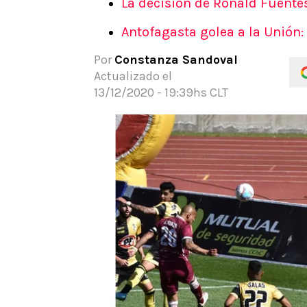
La decisión de Ronald Fuente
APUESTAS
Antofagasta golea a la Unión:
Noticias
Guías
Por
Constanza Sandoval
Códigos
Actualizado el
Pronósticos
13/12/2020 - 19:39hs CLT
Apuesta del día